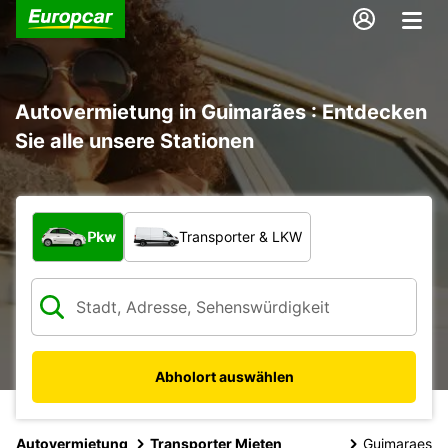
Autovermietung in Guimarães : Entdecken
Sie alle unsere Stationen
Welche Art von Fahrzeug?
Pkw
Transporter & LKW
Abholort auswählen
Autovermietung
Transporter Mieten
Guimaraes