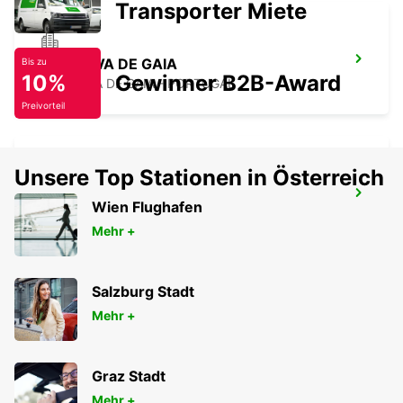
Transporter Miete
VILA NOVA DE GAIA
Bis zu
10%
Gewinner B2B-Award
VILA NOVA DE GAIA - PORTUGAL
Preivorteil
Unsere Top Stationen in Österreich
VILA REAL
Wien Flughafen
VILA REAL - PORTUGAL
Mehr +
Salzburg Stadt
Mehr +
Graz Stadt
Mehr +