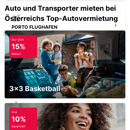
Auto und Transporter mieten bei
Österreichs Top-Autovermietung
PORTO FLUGHAFEN
MAIA - PORTUGAL
Nur jetzt
15%
Rabatt
SANTA MARIA DA FEIRA
SANTA MARIA DA FEIRA - PORTUGAL
3x3 Basketball
Ihre
PENAFIEL
10%
PENAFIEL - PORTUGAL
dauerhaft