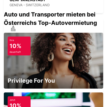
GENEVA - SWITZERLAND
Auto und Transporter mieten bei
Österreichs Top-Autovermietung
THONON-LES-BAINS
THONON LES BAINS - FRANCE
Ihre
10%
dauerhaft
GENFER EAUX-VIVES
GENEVA - SWITZERLAND
Privilege For You
Jetzt
10%
ANNEMASSE