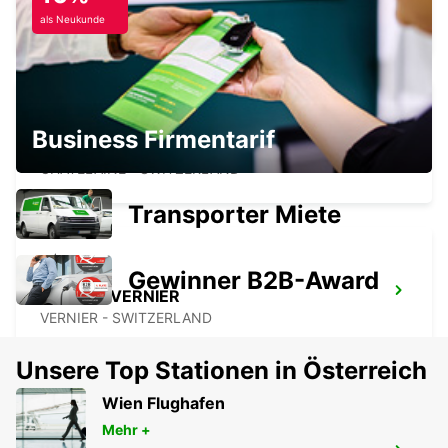
ANNEMASSE - FRANCE
als Neukunde
Business Firmentarif
GENF CHATELAINE
CHATELAINE - SWITZERLAND
Transporter Miete
Gewinner B2B-Award
GENEVA VERNIER
VERNIER - SWITZERLAND
Unsere Top Stationen in Österreich
Wien Flughafen
Mehr +
GENF CAROUGE, HOTEL RAMADA