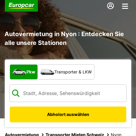
Autovermietung in Nyon : Entdecken Sie
alle unsere Stationen
Welche Art von Fahrzeug?
Pkw
Transporter & LKW
Abholort auswählen
Autovermietung
Transporter Mieten Schweiz
Nyon