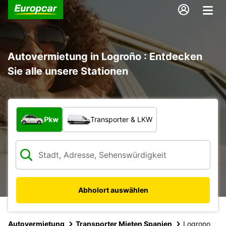
Autovermietung in Logroño : Entdecken
Sie alle unsere Stationen
Welche Art von Fahrzeug?
Pkw
Transporter & LKW
Abholort auswählen
Autovermietung
Transporter Mieten Spanien
Logrono