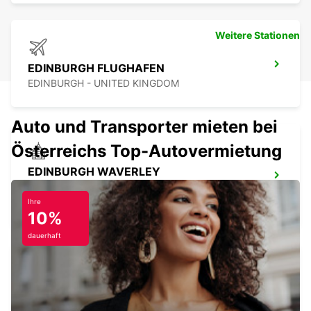
Weitere Stationen
EDINBURGH FLUGHAFEN
EDINBURGH - UNITED KINGDOM
Auto und Transporter mieten bei
Österreichs Top-Autovermietung
EDINBURGH WAVERLEY
HAUPTBAHNHOF
EDINBURGH - UNITED KINGDOM
Ihre
10%
dauerhaft
EDINBURGH LEITH
EDINBURGH - UNITED KINGDOM