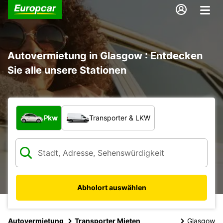
Autovermietung in Glasgow : Entdecken
Sie alle unsere Stationen
Welche Art von Fahrzeug?
Pkw
Transporter & LKW
Abholort auswählen
Autovermietung
Transporter Mieten
Glasgow