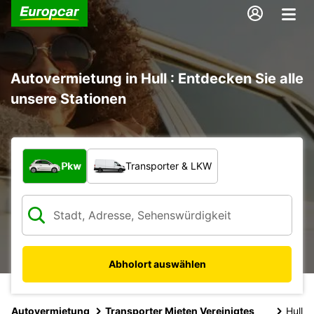
Autovermietung in Hull : Entdecken Sie alle
unsere Stationen
Welche Art von Fahrzeug?
Pkw
Transporter & LKW
Abholort auswählen
Autovermietung
Transporter Mieten Vereinigtes
Hull