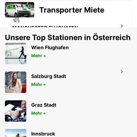
Transporter Miete
MANCHESTER FLUGHAFEN
MANCHESTER - UNITED KINGDOM
Unsere Top Stationen in Österreich
Wien Flughafen
Mehr +
MANCHESTER TRAFFORD PARK
Salzburg Stadt
MANCHESTER - UNITED KINGDOM
Mehr +
Graz Stadt
Mehr +
Innsbruck