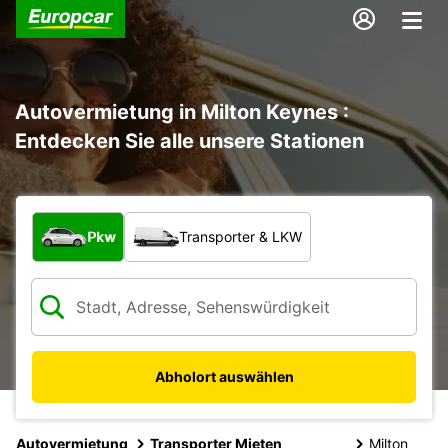
Autovermietung in Milton Keynes :
Entdecken Sie alle unsere Stationen
Welche Art von Fahrzeug?
Pkw
Transporter & LKW
Abholort auswählen
Autovermietung
Transporter Mieten
Milton