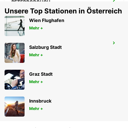
PETERBOROUGH
PETERBOROUGH - UNITED KINGDOM
Unsere Top Stationen in Österreich
Wien Flughafen
Mehr +
LONDON HEATHROW FLUGHAFEN
Salzburg Stadt
LONDON - UNITED KINGDOM
Mehr +
Graz Stadt
Mehr +
Innsbruck
Mehr +