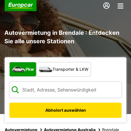
Autovermietung in Brendale : Entdecken
Sie alle unsere Stationen
Welche Art von Fahrzeug?
Pkw
Transporter & LKW
Abholort auswählen
Autovermietung
Autovermietung Australia
Brendale