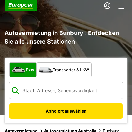
Autovermietung in Bunbury : Entdecken
Sie alle unsere Stationen
Welche Art von Fahrzeug?
Pkw
Transporter & LKW
Abholort auswählen
Autovermietung
Autovermietung Australia
Bunbury