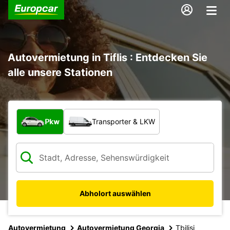
Autovermietung in Tiflis : Entdecken Sie
alle unsere Stationen
Welche Art von Fahrzeug?
Pkw
Transporter & LKW
Abholort auswählen
Autovermietung
Autovermietung Georgia
Tbilisi