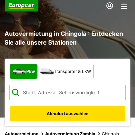
Autovermietung in Chingola : Entdecken
Sie alle unsere Stationen
Welche Art von Fahrzeug?
Pkw
Transporter & LKW
Abholort auswählen
Autovermietung
Autovermietung Zambia
Chingola