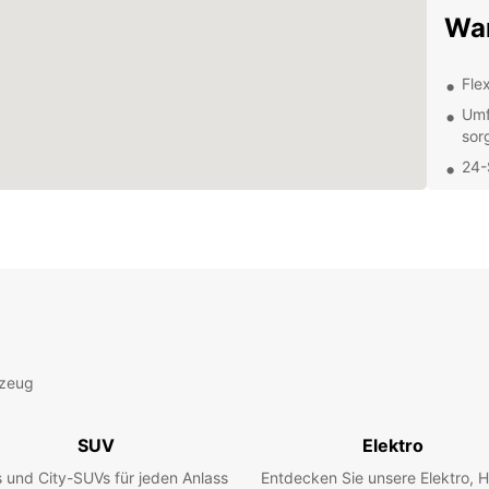
Wa
Fle
Umf
sor
24-
Kun
erfü
Ob Sie
Stadt
Famili
richti
atemb
Komfor
rzeug
Ihr
SUV
Elektro
Buche
 und City-SUVs für jeden Anlass
Entdecken Sie unsere Elektro, H
Kitwe