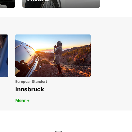
1. Platz ÖGVS B2B-Award
Europcar Standort
Innsbruck
Mehr +