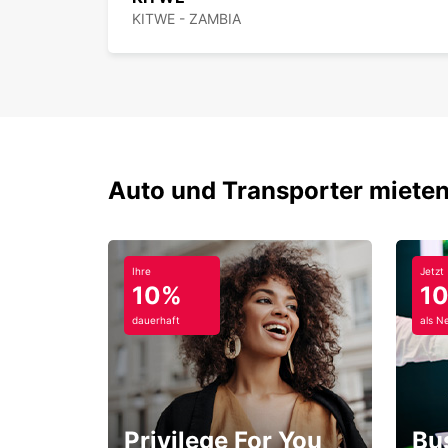
KITWE - ZAMBIA
Auto und Transporter mieten
Ihre
Jetzt
10%
1
dauerhaft
als N
Privilege For You
Bu