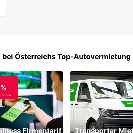
 bei Österreichs Top-Autovermietung
0%
eukunde
siness Firmentarif
Transporter Mie