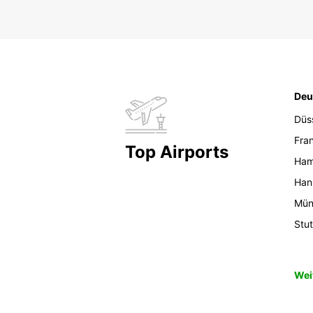
Deu
Düs
Fran
Top Airports
Ham
Han
Mün
Stut
Wei