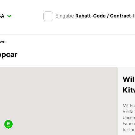
Eingabe
Rabatt-Code / Contract-
twe
opcar
Wil
Kit
Mit Eu
Vielfa
Unsere
Fahrze
für Ih