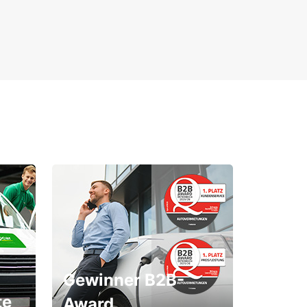
Gewinner B2B-
te
Award