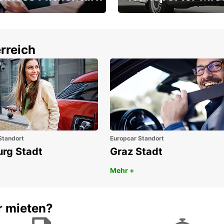
Ihr Transporter für jeden
latz ÖGVS B2B-Award
Bedarf
rreich
Standort
Europcar Standort
urg Stadt
Graz Stadt
Mehr +
r mieten?