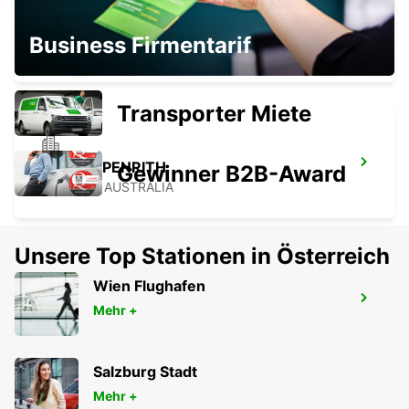
SYDNEY CAMPBELLTOWN
Business Firmentarif
CAMPBELLTOWN - AUSTRALIA
Transporter Miete
SYDNEY PENRITH
Gewinner B2B-Award
PENRITH - AUSTRALIA
Unsere Top Stationen in Österreich
Wien Flughafen
GOSFORD LISAROW
Mehr +
GOSFORD - AUSTRALIA
Salzburg Stadt
Mehr +