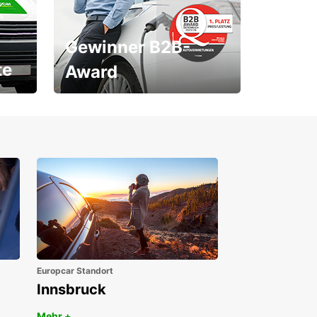
Gewinner B2B-
te
Award
1. Platz ÖGVS B2B-Award
Europcar Standort
Innsbruck
Mehr +