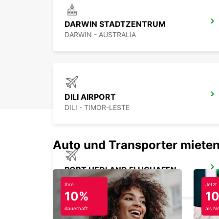
DARWIN STADTZENTRUM
DARWIN - AUSTRALIA
DILI AIRPORT
DILI - TIMOR-LESTE
Auto und Transporter mieten
PORT HEDLAND FLUGHAFEN
PORT HEDLAND - AUSTRALIA
Ihre
Jetzt
10%
1
dauerhaft
als N