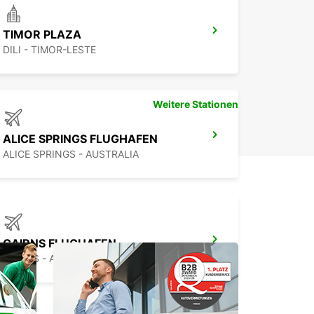
ken Sie jetzt die Weltklasse-
TIMOR PLAZA
rwagenvermietung von Europcar in Darwin.
DILI - TIMOR-LESTE
tieren Sie uns noch heute, um Ihr Fahrzeug zu
ieren und Ihre Reise zu planen. Wir freuen uns
, Ihnen zu helfen!
Weitere Stationen
ALICE SPRINGS FLUGHAFEN
ALICE SPRINGS - AUSTRALIA
CAIRNS FLUGHAFEN
CAIRNS - AUSTRALIA