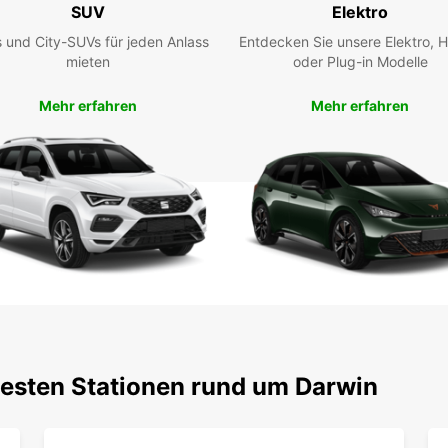
SUV
Elektro
War
 und City-SUVs für jeden Anlass
Entdecken Sie unsere Elektro, H
mieten
oder Plug-in Modelle
Fle
Wo
Mehr erfahren
Mehr erfahren
24-
Sta
Kos
Zus
Mit Eu
zuverl
sind s
Servic
Fahrz
Ihr
testen Stationen rund um Darwin
Lie
Da