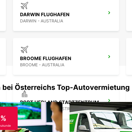
Entdec
DARWIN FLUGHAFEN
Liefe
DARWIN - AUSTRALIA
Kontak
reserv
darauf
BROOME FLUGHAFEN
BROOME - AUSTRALIA
 bei Österreichs Top-Autovermietung
PORT HEDLAND STADTZENTRUM
PORT HEDLAND - AUSTRALIA
0%
eukunde