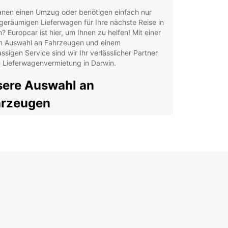
lanen einen Umzug oder benötigen einfach nur
geräumigen Lieferwagen für Ihre nächste Reise in
? Europcar ist hier, um Ihnen zu helfen! Mit einer
en Auswahl an Fahrzeugen und einem
assigen Service sind wir Ihr verlässlicher Partner
e Lieferwagenvermietung in Darwin.
ere Auswahl an
hrzeugen
äumige Lieferwagen für Umzüge und Transporte
fortable Transporter für Gruppenausflüge
tische Kleintransporter für alltägliche
ürfnisse
 Fahrzeugflotte ist gut gewartet und immer
 für Ihre nächste Abenteuer in Darwin und
ng. Egal, ob Sie alleine reisen oder mit Ihrer
e unterwegs sind, Europcar hat das passende
ug für Sie.