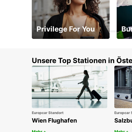
CAIRNS STADTZENTRUM
CAIRNS - AUSTRALIA
Privilege For You
Bu
Mitgliedschaft mit
1. P
Vorteilen
Unsere Top Stationen in Öste
Europcar Standort
Europcar 
Wien Flughafen
Salzb
Mehr +
Mehr +