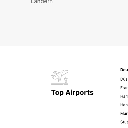
Ländern
Deu
Düs
Fran
Top Airports
Ham
Han
Mün
Stut