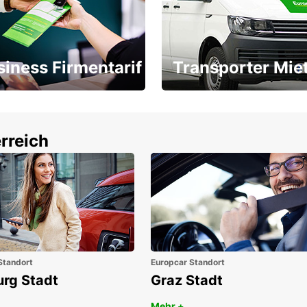
siness Firmentarif
Transporter Mie
Ihr Transporter für jeden
latz ÖGVS B2B-Award
Bedarf
rreich
Standort
Europcar Standort
urg Stadt
Graz Stadt
Mehr +