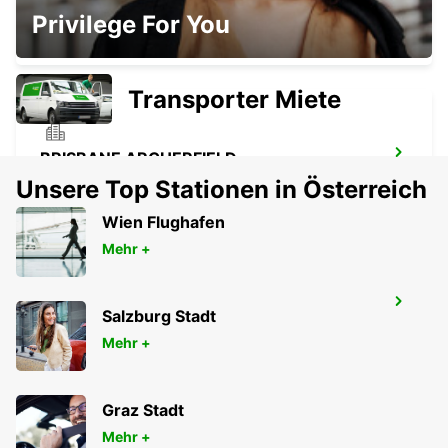
BRISBANE MANSFIELD
Privilege For You
MANSFIELD - AUSTRALIA
Transporter Miete
BRISBANE ARCHERFIELD
ARCHERFIELD - AUSTRALIA
Unsere Top Stationen in Österreich
Wien Flughafen
Mehr +
BRISBANE SLACKS CREEK
Salzburg Stadt
SLACKS CREEK - AUSTRALIA
Mehr +
Graz Stadt
Mehr +