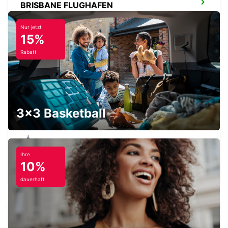
BRISBANE FLUGHAFEN
BRISBANE - AUSTRALIA
Nur jetzt
15%
Rabatt
BRISBANE FORTITUDE VALLEY
FORTITUDE VALLEY - AUSTRALIA
3x3 Basketball
Ihre
BRISBANE CANNON HILL
10%
TINGALPA - AUSTRALIA
dauerhaft