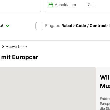
Eingabe
Rabatt-Code / Contract-
Muswellbrook
 mit Europcar
Wil
Mu
Entdec
Europc
die Si