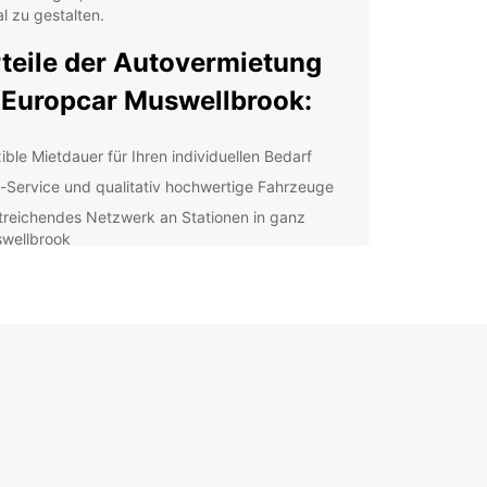
l zu gestalten.
teile der Autovermietung
 Europcar Muswellbrook:
xible Mietdauer für Ihren individuellen Bedarf
-Service und qualitativ hochwertige Fahrzeuge
treichendes Netzwerk an Stationen in ganz
wellbrook
facher Buchungsvorgang online oder vor Ort
ätzliche Extras wie GPS, Kindersitze und
sicherungen verfügbar
decken Sie Muswellbrook
 Europcar:
 geschäftlich oder privat unterwegs sind,
ar bietet Ihnen die passende Fahrzeugoption,