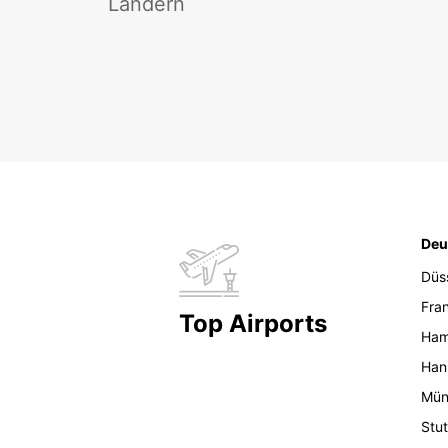
Ländern
Deu
Düs
Fran
Top Airports
Ham
Han
Mün
Stut