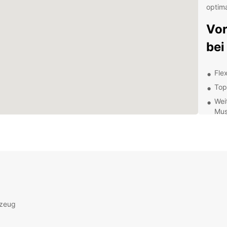
optima
Vor
bei
Fle
Top
Wei
Mus
Ein
Zus
Ver
Ent
mit
rzeug
Ob Sie
Europc