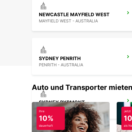
NEWCASTLE MAYFIELD WEST
MAYFIELD WEST - AUSTRALIA
SYDNEY PENRITH
PENRITH - AUSTRALIA
Auto und Transporter mieten
SYDNEY PYRMONT
PYRMONT - AUSTRALIA
Ihre
Jetzt
10%
1
dauerhaft
als N