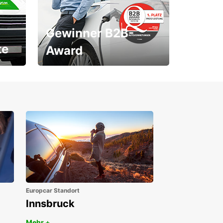
Gewinner B2B-
te
Award
1. Platz ÖGVS B2B-Award
Europcar Standort
Innsbruck
Mehr +