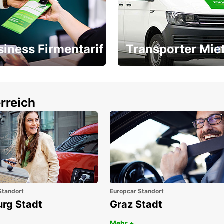
siness Firmentarif
Transporter Mie
Ihr Transporter für jeden
latz ÖGVS B2B-Award
Bedarf
rreich
Standort
Europcar Standort
urg Stadt
Graz Stadt
Mehr +