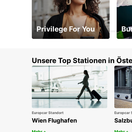
SYDNEY MILPERRA
MILPERRA - AUSTRALIA
Privilege For You
Bu
Mitgliedschaft mit
1. P
Vorteilen
Unsere Top Stationen in Öste
Europcar Standort
Europcar 
Wien Flughafen
Salzb
Mehr +
Mehr +