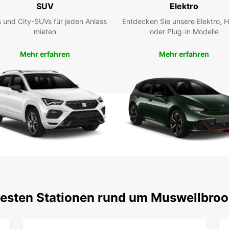
um Mu
SUV
Elektro
komfo
 und City-SUVs für jeden Anlass
Entdecken Sie unsere Elektro, H
Transp
mieten
oder Plug-in Modelle
Fahrz
Mehr erfahren
Mehr erfahren
Buc
Eur
Nutzen
oder b
Muswe
unkomp
ein un
testen Stationen rund um Muswellbro