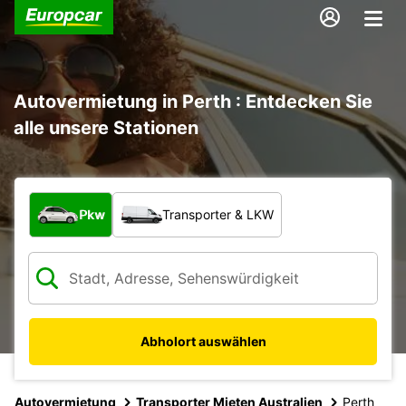
Autovermietung in Perth : Entdecken Sie
alle unsere Stationen
Welche Art von Fahrzeug?
Pkw
Transporter & LKW
Abholort auswählen
Autovermietung
Transporter Mieten Australien
Perth