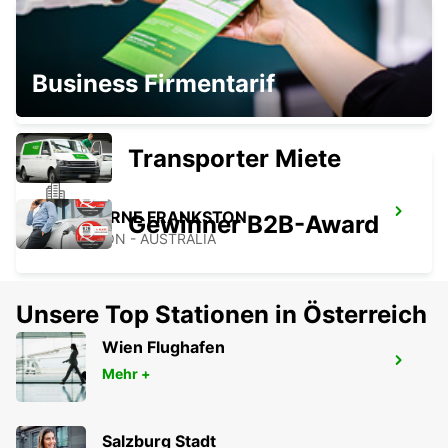
BAIRNSDALE STADTZENTRUM
Business Firmentarif
BAIRNSDALE - AUSTRALIA
Transporter Miete
MELBOURNE FRANKSTON
Gewinner B2B-Award
FRANKSTON - AUSTRALIA
Unsere Top Stationen in Österreich
Wien Flughafen
MELBOURNE DANDENONG
Mehr +
DANDENONG - AUSTRALIA
Salzburg Stadt