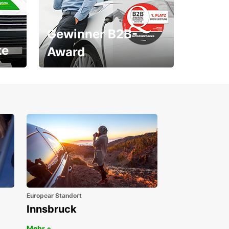
Gewinner B2B-
te
Award
1. Platz ÖGVS B2B-Award
Europcar Standort
Innsbruck
Mehr +