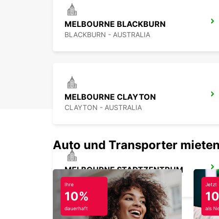
MELBOURNE BLACKBURN
BLACKBURN - AUSTRALIA
MELBOURNE CLAYTON
CLAYTON - AUSTRALIA
Auto und Transporter mieten
MELBOURNE STADTZENTRUM
MELBOURNE - AUSTRALIA
Ihre
Jetzt
10%
1
dauerhaft
als N