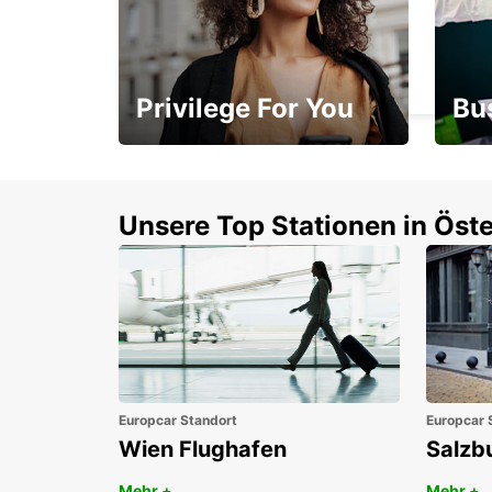
MELBOURNE SOUTHBANK
SOUTHBANK - AUSTRALIA
Privilege For You
Bu
Mitgliedschaft mit
1. P
Vorteilen
Unsere Top Stationen in Öste
Europcar Standort
Europcar 
Wien Flughafen
Salzb
Mehr +
Mehr +