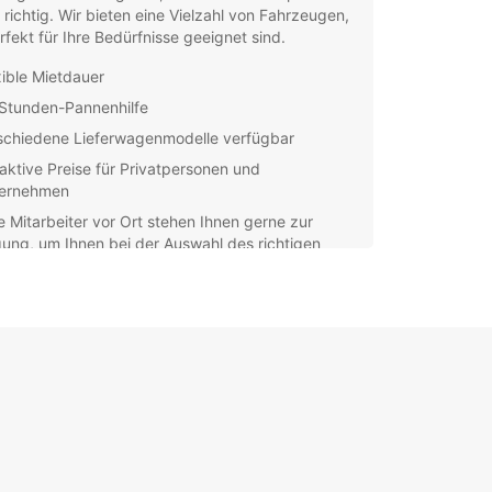
richtig. Wir bieten eine Vielzahl von Fahrzeugen,
rfekt für Ihre Bedürfnisse geeignet sind.
xible Mietdauer
Stunden-Pannenhilfe
schiedene Lieferwagenmodelle verfügbar
raktive Preise für Privatpersonen und
ernehmen
 Mitarbeiter vor Ort stehen Ihnen gerne zur
ung, um Ihnen bei der Auswahl des richtigen
wagens zu helfen. Egal, ob Sie für einen Umzug,
Ausflug mit Freunden oder für geschäftliche
e einen Lieferwagen benötigen, Europcar hat
assende Angebot für Sie.
 Sie Ihren Lieferwagen bei Europcar in Shire of
eld und profitieren Sie von unserem erstklassigen
e und unserer langjährigen Erfahrung in der
rmietungsbranche. Wir freuen uns darauf, Sie bei
 nächsten Mietwagenabenteuer zu unterstützen!