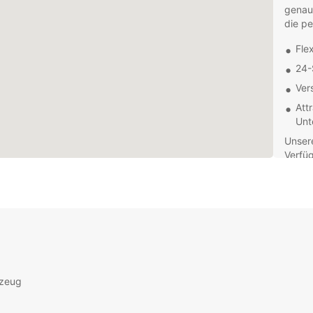
genau 
die pe
Fle
24-
Ver
Att
Unt
Unsere
Verfüg
Liefer
einen 
Zweck
das p
Buchen
Mansfi
Servic
Autove
rzeug
Ihrem