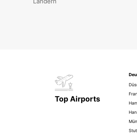
Ländern
Deu
Düs
Fran
Top Airports
Ham
Han
Mün
Stut