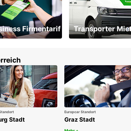
siness Firmentarif
Transporter Mie
Ihr Transporter für jeden
latz ÖGVS B2B-Award
Bedarf
rreich
Standort
Europcar Standort
urg Stadt
Graz Stadt
Mehr +