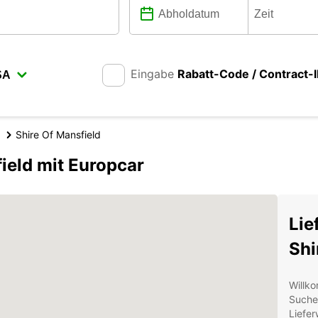
Eingabe
Rabatt-Code / Contract-
Shire Of Mansfield
ield mit Europcar
Lie
Shi
Willko
Suche
Liefer