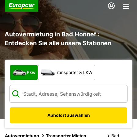
Autovermietung in Bad Honnef :
Entdecken Sie alle unsere Stationen
Welche Art von Fahrzeug?
Pkw
Transporter & LKW
Abholort auswählen
Autovermietung
Transporter Mieten
Bad