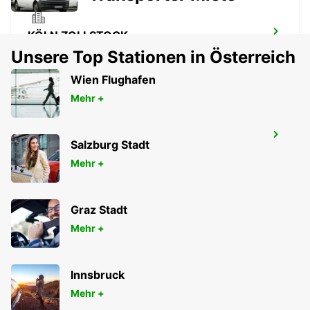
KÖLN ZOLLSTOCK
KOELN - GERMANY
Unsere Top Stationen in Österreich
Wien Flughafen
Mehr +
KÖLN DEUTZ MESSE
Salzburg Stadt
KOELN - GERMANY
Mehr +
Graz Stadt
Mehr +
Innsbruck
Mehr +