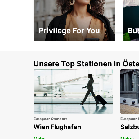
BONN NORDSTADT
BONN - GERMANY
Privilege For You
Bu
Mitgliedschaft mit
1. P
Vorteilen
Unsere Top Stationen in Öste
Europcar Standort
Europcar 
Wien Flughafen
Salzb
Mehr +
Mehr +