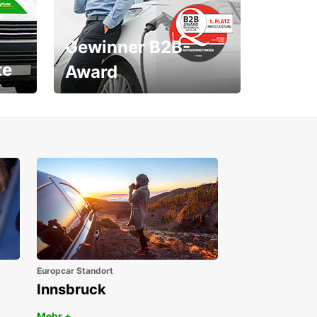
Gewinner B2B-
te
Award
1. Platz ÖGVS B2B-Award
Europcar Standort
Innsbruck
Mehr +