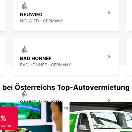
mieten
NEUWIED
NEUWIED - GERMANY
BAD HONNEF
BAD HONNEF - GERMANY
 bei Österreichs Top-Autovermietung
SANKT AUGUSTIN
SANKT AUGUSTIN - GERMANY
0%
eukunde