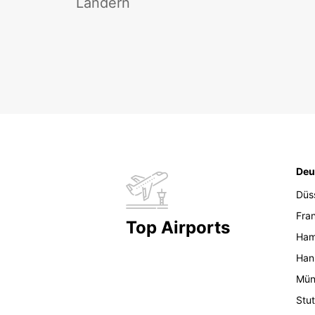
Ländern
Deu
Düs
Fran
Top Airports
Ham
Han
Mün
Stut