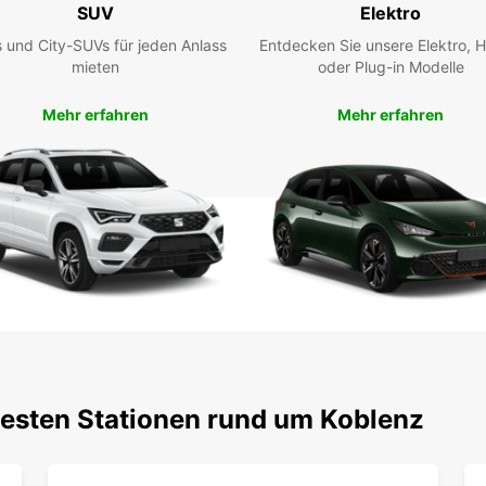
SUV
Elektro
Koble
 und City-SUVs für jeden Anlass
Entdecken Sie unsere Elektro, H
Rhein 
mieten
oder Plug-in Modelle
Sehens
Alters
Mehr erfahren
Mehr erfahren
histor
Festu
Rheins
genie
Buc
Lie
Kob
Egal, 
Trans
benöt
testen Stationen rund um Koblenz
Fahrze
besuch
unser