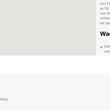
von Fa
es für
von W
umfang
wir d
War
Umf
ver
Fle
Anf
Ein
Fili
Pro
wäh
Ent
rzeug
Ihr