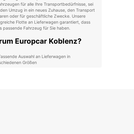
hrzeugen für alle Ihre Transportbedürfnisse, sei
 den Umzug in ein neues Zuhause, den Transport
aren oder für geschäftliche Zwecke. Unsere
reiche Flotte an Lieferwagen garantiert, dass
as passende Fahrzeug für Sie haben.
um Europcar Koblenz?
assende Auswahl an Lieferwagen in
schiedenen Größen
xible Mietbedingungen, angepasst an Ihre
orderungen
facher Buchungsprozess online oder in unserer
ale
fessioneller Kundenservice und Unterstützung
rend Ihrer Miete
decken Sie Koblenz mit
em Europcar Lieferwagen