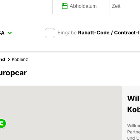
Eingabe
Rabatt-Code / Contract-
and
Koblenz
uropcar
Wil
Kob
Willk
Partne
und Um