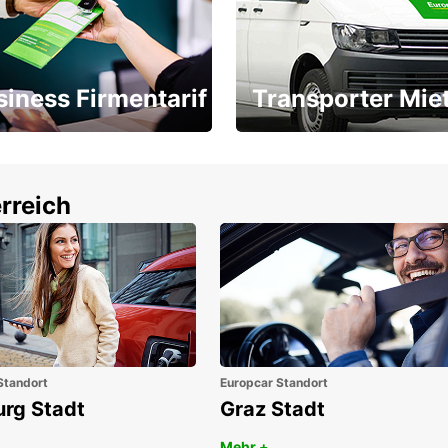
siness Firmentarif
Transporter Mie
Ihr Transporter für jeden
latz ÖGVS B2B-Award
Bedarf
rreich
Standort
Europcar Standort
urg Stadt
Graz Stadt
Mehr +