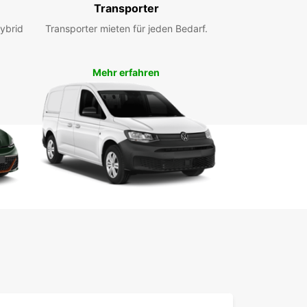
Transporter
nz, eine charmante Stadt am Zusammenfluss von
ybrid
Transporter mieten für jeden Bedarf.
und Mosel, bietet eine Fülle von
würdigkeiten und Aktivitäten für Besucher jeden
. Nutzen Sie Ihren Europcar Lieferwagen, um die
Mehr erfahren
ische Altstadt zu erkunden, einen Ausflug zur
ng Ehrenbreitstein zu machen oder entlang des
 zu fahren und die malerische Landschaft zu
ßen.
hen Sie jetzt Ihren
ferwagen bei Europcar
lenz
ob Sie einen Lieferwagen für einen Umzug, einen
portauftrag oder geschäftliche Zwecke
igen, Europcar Koblenz hat das passende
ug für Sie. Buchen Sie jetzt online oder
en Sie unsere Filiale vor Ort, um mehr über
e Angebote zu erfahren und Ihren Lieferwagen zu