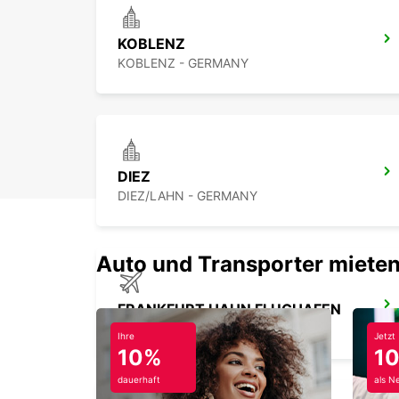
KOBLENZ
KOBLENZ - GERMANY
DIEZ
DIEZ/LAHN - GERMANY
Auto und Transporter mieten
FRANKFURT HAHN FLUGHAFEN
HAHN-FLUGHAFEN - GERMANY
Ihre
Jetzt
10%
1
dauerhaft
als N