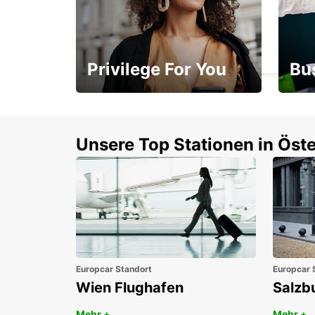
BOCHUM
BOCHUM - GERMANY
Privilege For You
Bu
Mitgliedschaft mit
1. P
Vorteilen
Unsere Top Stationen in Öste
Europcar Standort
Europcar 
Wien Flughafen
Salzb
Mehr +
Mehr +