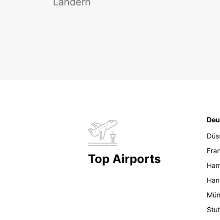
Ländern
Deu
Düs
Fran
Top Airports
Ham
Han
Mün
Stut