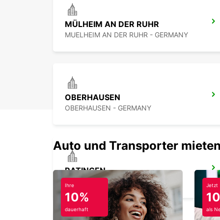
MÜLHEIM AN DER RUHR
MUELHEIM AN DER RUHR - GERMANY
OBERHAUSEN
OBERHAUSEN - GERMANY
Auto und Transporter mieten
RATINGEN
RATINGEN - GERMANY
Ihre
Jetzt
10%
1
dauerhaft
als N