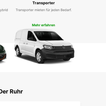
 Ihnen eine bequeme Anlaufstelle für Ihre
Transporter
ortbedürfnisse. Egal, ob Sie lokal in Mülheim an
ybrid
Transporter mieten für jeden Bedarf.
hr unterwegs sind oder eine Fernreise planen,
ar steht Ihnen mit erstklassigem Service zur
gung.
Mehr erfahren
cken Sie noch heute unsere
rwagenvermietung in Mülheim an der Ruhr und
ieren Sie von unseren attraktiven Angeboten. Wir
 uns darauf, Ihnen bei Ihrem nächsten
ortvorhaben behilflich zu sein!
Der Ruhr