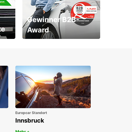
Gewinner B2B-
te
Award
1. Platz ÖGVS B2B-Award
Europcar Standort
Innsbruck
Mehr +