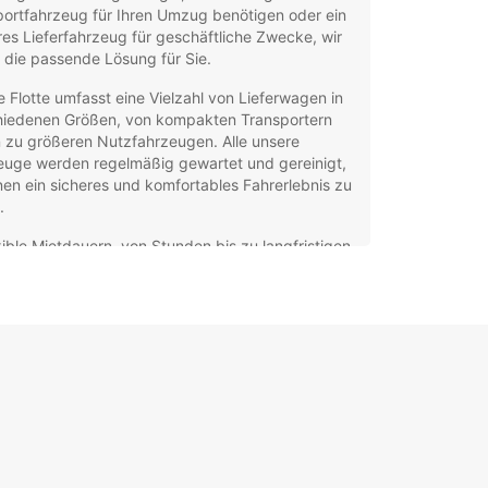
portfahrzeug für Ihren Umzug benötigen oder ein
res Lieferfahrzeug für geschäftliche Zwecke, wir
 die passende Lösung für Sie.
 Flotte umfasst eine Vielzahl von Lieferwagen in
hiedenen Größen, von kompakten Transportern
n zu größeren Nutzfahrzeugen. Alle unsere
euge werden regelmäßig gewartet und gereinigt,
en ein sicheres und komfortables Fahrerlebnis zu
.
xible Mietdauern, von Stunden bis zu langfristigen
trägen
ionale Extras wie Navigationsgeräte oder
nsportzubehör
petentes und freundliches Personal, das Ihnen
 der Auswahl des richtigen Fahrzeugs gerne
lflich ist
facher Buchungsprozess über unsere Website
 direkt in unserer Filiale
 zentral gelegene Filiale in Mülheim an der Ruhr