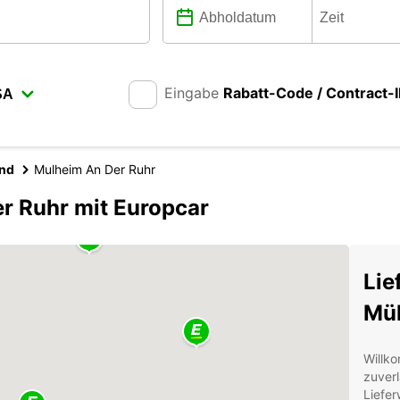
Eingabe
Rabatt-Code / Contract-
and
Mulheim An Der Ruhr
r Ruhr mit Europcar
Lie
Mül
Willk
zuverl
Liefer