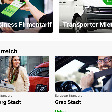
siness Firmentarif
Transporter Mie
Ihr Transporter für jeden
latz ÖGVS B2B-Award
Bedarf
rreich
Standort
Europcar Standort
urg Stadt
Graz Stadt
Mehr +