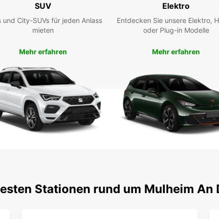
bietet
SUV
Elektro
Transp
 und City-SUVs für jeden Anlass
Entdecken Sie unsere Elektro, H
der Ru
mieten
oder Plug-in Modelle
Europc
Verfü
Mehr erfahren
Mehr erfahren
Entde
Liefe
profit
freuen
Transp
testen Stationen rund um Mulheim An 