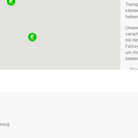
Trans
kleine
haben
Unsere
versc
bis hi
Fahrz
um Ihn
bieten
Fle
Ver
Opt
Tra
Kom
bei
behi
Ein
rzeug
oder
Unsere