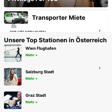
LEER - GERMANY
Transporter Miete
WILHELMSHAVEN
WILHELMSHAVEN - GERMANY
Unsere Top Stationen in Österreich
Wien Flughafen
Mehr +
AURICH
Salzburg Stadt
AURICH - GERMANY
Mehr +
Graz Stadt
Mehr +