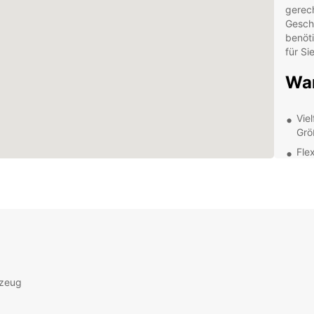
gerech
Geschä
benöt
für Sie
Wa
Vie
Grö
Fle
Tag
Kom
ers
Ein
Res
Tra
Geb
rzeug
Ein