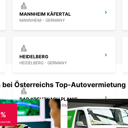
MANNHEIM KÄFERTAL
MANNHEIM - GERMANY
HEIDELBERG
HEIDELBERG - GERMANY
 bei Österreichs Top-Autovermietung
BAD KREUZNACH PLANIG
BAD KREUZNACH - GERMANY
0%
eukunde