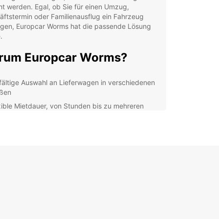
t werden. Egal, ob Sie für einen Umzug,
ftstermin oder Familienausflug ein Fahrzeug
igen, Europcar Worms hat die passende Lösung
.
rum Europcar Worms?
lfältige Auswahl an Lieferwagen in verschiedenen
ßen
xible Mietdauer, von Stunden bis zu mehreren
en
petentes und freundliches Personal für
tklassigen Service
facher Online-Buchungsprozess für bequeme
ervierungen
nsparente und faire Preise ohne versteckte
ühren
fache Buchung bei