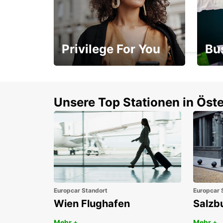
LANGEN
LANGEN - GERMANY
Privilege For You
Bu
Mitgliedschaft mit
1. P
Vorteilen
Unsere Top Stationen in Öste
Europcar Standort
Europcar 
Wien Flughafen
Salzb
Mehr +
Mehr +