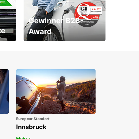
Gewinner B2B-
te
Award
1. Platz ÖGVS B2B-Award
Europcar Standort
Innsbruck
Mehr +