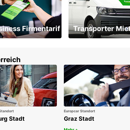
siness Firmentarif
Transporter Mie
Ihr Transporter für jeden
latz ÖGVS B2B-Award
Bedarf
rreich
Standort
Europcar Standort
urg Stadt
Graz Stadt
Mehr +