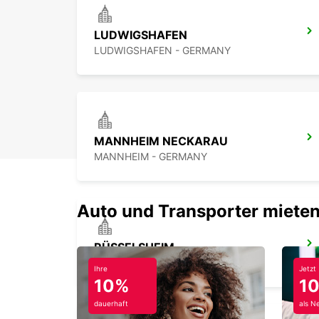
LUDWIGSHAFEN
LUDWIGSHAFEN - GERMANY
MANNHEIM NECKARAU
MANNHEIM - GERMANY
Auto und Transporter mieten
RÜSSELSHEIM
RUESSELSHEIM - GERMANY
Ihre
Jetzt
10%
1
dauerhaft
als N