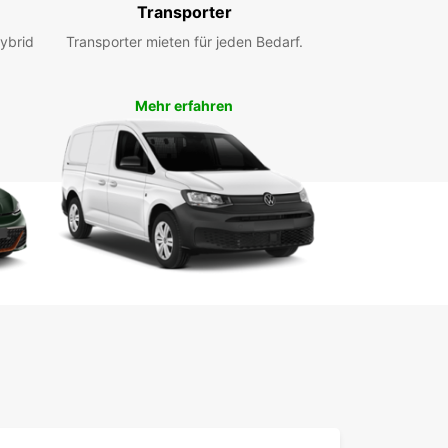
ropcar Worms
Transporter
ybrid
Transporter mieten für jeden Bedarf.
n Sie Ihren Lieferwagen bei Europcar Worms und
en Sie eine stressfreie Erfahrung. Nutzen Sie
 Online-Plattform, um Ihren Mietwagen im Voraus
Mehr erfahren
ervieren und sparen Sie Zeit bei der Abholung.
Team steht Ihnen jederzeit zur Verfügung, um
hre Fragen zu beantworten und Ihren Mietwagen
Ihren Wünschen anzupassen.
taktieren Sie uns jetzt
ropcar Worms sind wir bestrebt, Ihnen die
ögliche Mietwagenlösung anzubieten.
tieren Sie uns noch heute, um mehr über unsere
rwagenvermietung und Sonderangebote zu
en. Wir freuen uns darauf, Ihnen bei Ihrem
ten Transportvorhaben zu helfen.