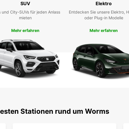
Eu
SUV
Elektro
 und City-SUVs für jeden Anlass
Entdecken Sie unsere Elektro, H
Miete
mieten
oder Plug-in Modelle
genieß
unsere
Mehr erfahren
Mehr erfahren
zu res
Unser 
alle I
nach 
Kon
Bei Eu
bestm
Kontak
Liefe
erfahr
nächs
btesten Stationen rund um Worms