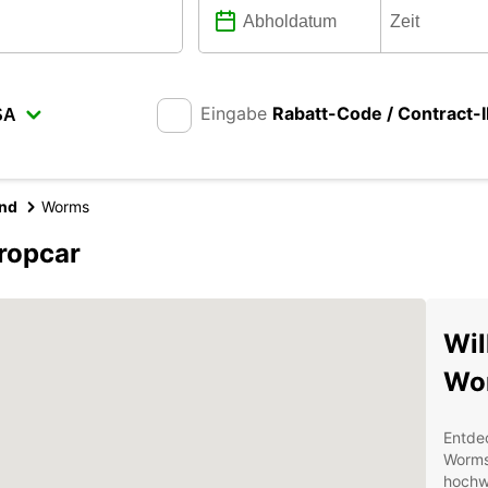
Eingabe
Rabatt-Code / Contract-
and
Worms
ropcar
Wil
Wo
Entde
Worms 
hochw