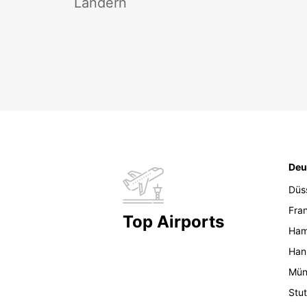
Ländern
Deu
Düs
Fran
Top Airports
Ham
Han
Mün
Stut