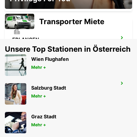
SCHWAEBISCH HALL - GERMANY
Transporter Miete
ERLANGEN
ERLANGEN - GERMANY
Unsere Top Stationen in Österreich
Wien Flughafen
Mehr +
HANAU
Salzburg Stadt
HANAU - GERMANY
Mehr +
Graz Stadt
Mehr +