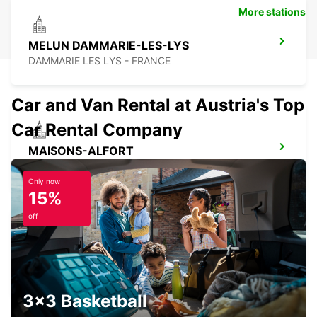
More stations
MELUN DAMMARIE-LES-LYS
DAMMARIE LES LYS - FRANCE
Car and Van Rental at Austria's Top
Car Rental Company
MAISONS-ALFORT
MAISONS ALFORT - FRANCE
Only now
15%
off
IVRY-SUR-SEINE
IVRY SUR SEINE - FRANCE
3x3 Basketball