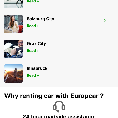
Read +
Salzburg City
LOGNES
Read +
LOGNES - FRANCE
Graz City
Read +
Innsbruck
Read +
Why renting car with Europcar ?
24 hour roadside assistance