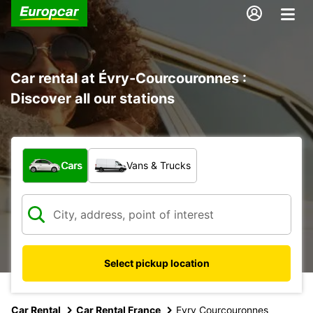
Car rental at Évry-Courcouronnes :
Discover all our stations
What type of vehicle?
Cars
Vans & Trucks
Select pickup location
Car Rental
Car Rental France
Evry Courcouronnes