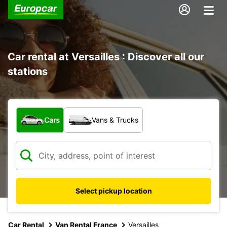
Car rental at Versailles : Discover all our
stations
What type of vehicle?
Cars
Vans & Trucks
Select pickup location
Car Rental
Van Rental France
Versailles