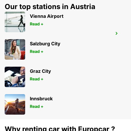
Our top stations in Austria
Vienna Airport
Read +
PARIS ORLY AIRPORT
ORLY - FRANCE
Salzburg City
Read +
Graz City
Read +
Innsbruck
Read +
Why renting car with Europcar ?