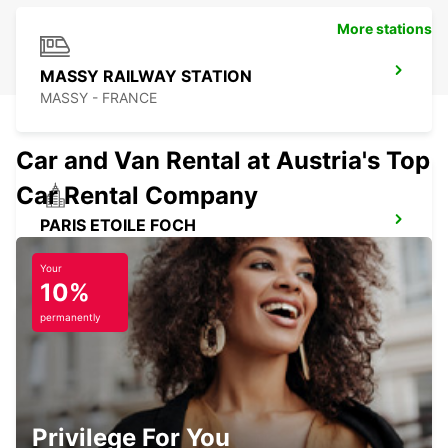
More stations
MASSY RAILWAY STATION
MASSY - FRANCE
Car and Van Rental at Austria's Top
Car Rental Company
PARIS ETOILE FOCH
PARIS - FRANCE
Your
10%
permanently
PARIS MONTPARNASSE RAILWAY
STATION
PARIS - FRANCE
Privilege For You