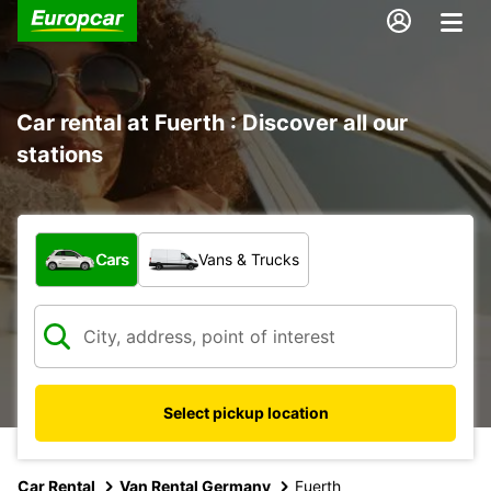
Car rental at Fuerth : Discover all our
stations
What type of vehicle?
Cars
Vans & Trucks
Select pickup location
Car Rental
Van Rental Germany
Fuerth