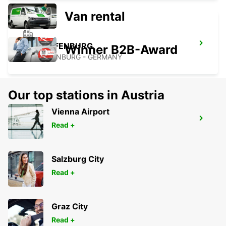
Van rental
ASCHAFFENBURG
Winner B2B-Award
ASCHAFFENBURG - GERMANY
Our top stations in Austria
Vienna Airport
FRANKFURT AIRPORT TERMINAL 3
Read +
FRANKFURT AM MAIN - GERMANY
Salzburg City
Read +
Graz City
Read +