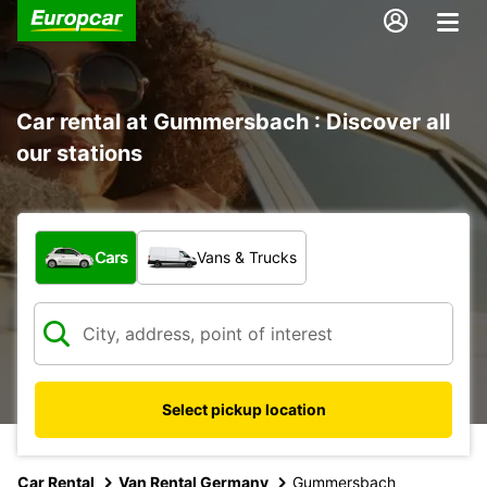
Car rental at Gummersbach : Discover all
our stations
What type of vehicle?
Cars
Vans & Trucks
Select pickup location
Car Rental
Van Rental Germany
Gummersbach