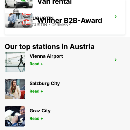
Van rental
SANKT AUGUSTIN
Winner B2B-Award
SANKT AUGUSTIN - GERMANY
Our top stations in Austria
Vienna Airport
ISERLOHN
Read +
ISERLOHN LETMATHE - GERMANY
Salzburg City
Read +
Graz City
Read +