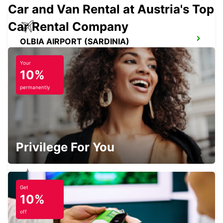
Car and Van Rental at Austria's Top
Car Rental Company
OLBIA AIRPORT (SARDINIA)
OLBIA - ITALY
Your
10%
permanently
PALAU (SARDINIA)
PALAU - ITALY
Privilege For You
Get
BONIFACIO
10%
BONIFACIO - FRANCE
off