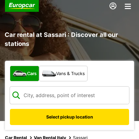
Car rental at Sassari : Discover all our
stations
What type of vehicle?
Cars
Vans & Trucks
Select pickup location
Car Rental
Van Rental Italy
Sassari