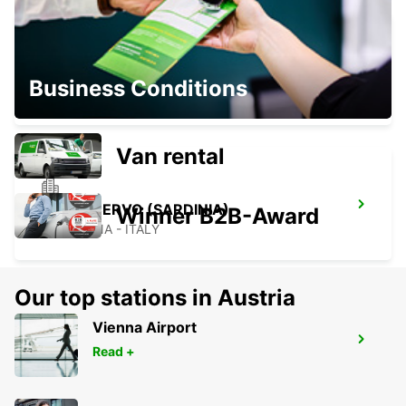
BAIA SARDINIA (SARDINIA)
Business Conditions
ARZACHENA - ITALY
Van rental
PORTO CERVO (SARDINIA)
Winner B2B-Award
ARZACHENA - ITALY
Our top stations in Austria
Vienna Airport
FIGARI AIRPORT
Read +
FIGARI - FRANCE